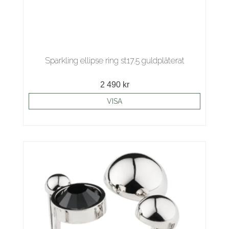
Sparkling ellipse ring st17.5 guldpläterat
2 490 kr
VISA