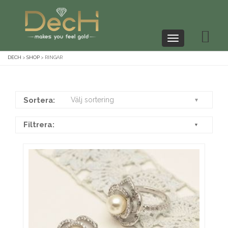
Toggle
navigation
DECH
>
SHOP
>
RINGAR
Sortera:
Välj sortering
Filtrera:
▼