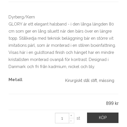
Dyrberg/Kern
GLORY är ett elegant halsband - i den långa längden 80
cm som ger en lång siluett när den bärs över en längre
topp. Stålkedja med teknisk beläggning bär en större vit
imitations pärl, som är monterad i en stilren boxinfattning.
Visas här i en guldtonad finish och hänget har en mindre
kristallsten monterad ovanpå för kontrast. Designad i
Danmark och fri från kadmium, nickel och bly.
Metall
899 kr
KÖP
st